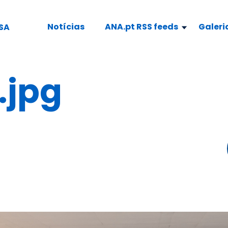
Notícias
ANA.pt RSS feeds
Galeri
SA
.jpg