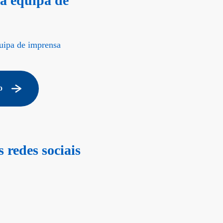
a equipa de
uipa de imprensa
o
 redes sociais