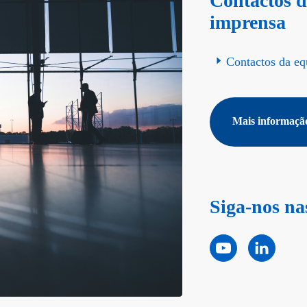
Contactos d
imprensa
Contactos da eq
Mais informaçã
Siga-nos nas