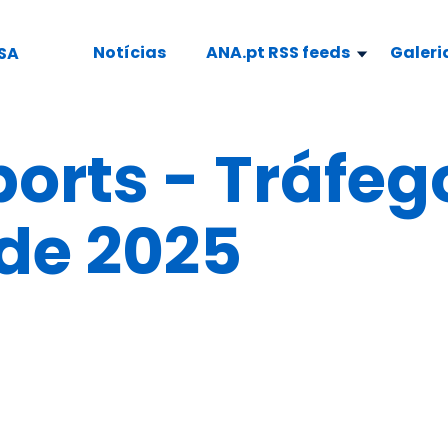
Notícias
ANA.pt RSS feeds
Galeri
SA
ports - Tráfe
de 2025