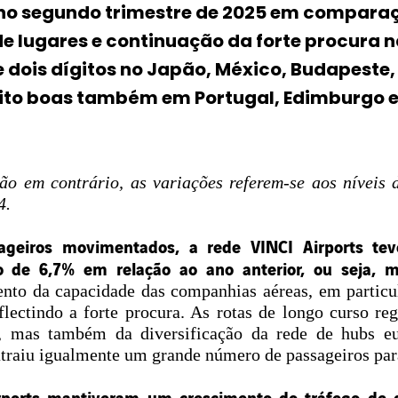
no segundo trimestre de 2025
em comparaç
lugares e continuação da forte procura na
 dois dígitos no Japão, México, Budapeste
ito boas também em Portugal, Edimburgo e
ão em contrário, as variações referem-se aos níveis 
4.
geiros movimentados, a rede VINCI Airports tev
 de 6,7% em relação ao ano anterior, ou seja, m
nto da capacidade das companhias aéreas, em particul
lectindo a forte procura. As rotas de longo curso r
, mas também da diversificação da rede de hubs e
atraiu igualmente um grande número de passageiros par
rports mantiveram um crescimento do tráfego de d