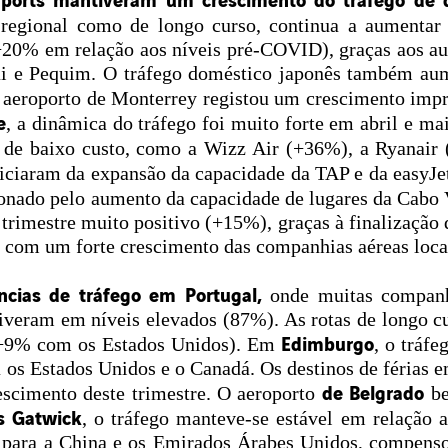
to regional como de longo curso, continua a aumenta
+20% em relação aos níveis pré-COVID), graças aos a
ai e Pequim. O tráfego doméstico japonês também au
o aeroporto de Monterrey registou um crescimento imp
e
, a dinâmica do tráfego foi muito forte em abril e m
s de baixo custo, como a Wizz Air (+36%), a Ryanai
ficiaram da expansão da capacidade da TAP e da easyJe
ionado pelo aumento da capacidade de lugares da Cabo
trimestre muito positivo (+15%), graças à finalização
com um forte crescimento das companhias aéreas loca
cias de tráfego em Portugal,
onde muitas companh
tiveram em níveis elevados (87%). As rotas de longo 
Edimburgo
 +9% com os Estados Unidos). Em
, o tráf
 os Estados Unidos e o Canadá. Os destinos de férias e
de Belgrado
escimento deste trimestre. O aeroporto
be
s Gatwick
, o tráfego manteve-se estável em relação
 para a China e os Emirados Árabes Unidos, compenso