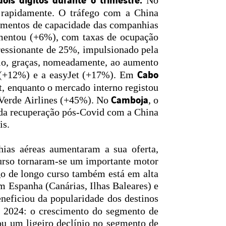
No
r rapidamente. O tráfego com a China
umentos de capacidade das companhias
mentou (+6%), com taxas de ocupação
ressionante de 25%, impulsionado pela
aio, graças, nomeadamente, ao aumento
Cabo
r (+12%) e a easyJet (+17%). Em
t, enquanto o mercado interno registou
Camboja
 Verde Airlines (+45%). No
, o
 da recuperação pós-Covid com a China
is.
ias aéreas aumentaram a sua oferta,
curso tornaram-se um importante motor
ego de longo curso também está em alta
m Espanha (Canárias, Ilhas Baleares) e
neficiou da popularidade dos destinos
 a 2024: o crescimento do segmento de
u um ligeiro declínio no segmento de