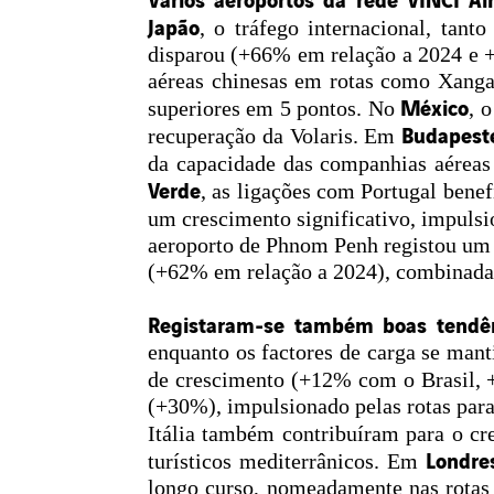
Japão
, o tráfego internacional, tan
disparou (+66% em relação a 2024 e 
aéreas chinesas em rotas como Xang
México
superiores em 5 pontos. No
, 
Budapest
recuperação da Volaris. Em
da capacidade das companhias aérea
Verde
, as ligações com Portugal bene
um crescimento significativo, impuls
aeroporto de Phnom Penh registou um 
(+62% em relação a 2024), combinada 
Registaram-se também boas tendên
enquanto os factores de carga se man
de crescimento (+12% com o Brasil,
(+30%), impulsionado pelas rotas para
Itália também contribuíram para o cr
Londre
turísticos mediterrânicos. Em
longo curso, nomeadamente nas rotas