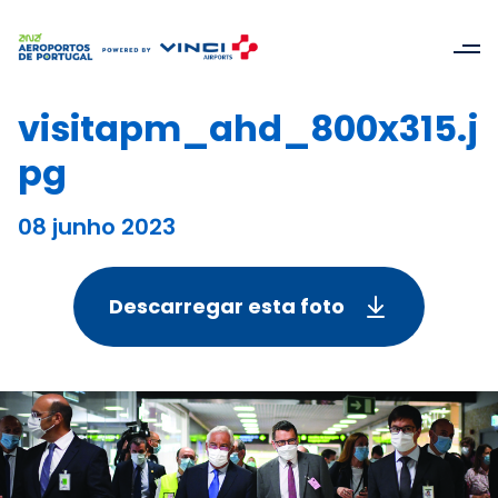
visitapm_ahd_800x315.j
pg
08 junho 2023
Descarregar esta foto