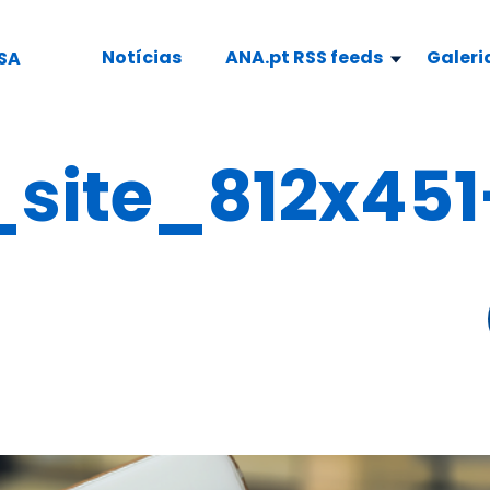
Notícias
ANA.pt RSS feeds
Galeri
SA
ite_812x451