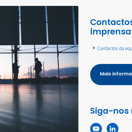
Contactos
imprensa
Contactos da eq
Mais inform
Siga-nos 