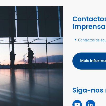
Contactos
imprensa
Contactos da eq
Mais inform
Siga-nos 