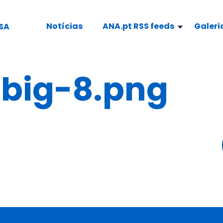
Notícias
ANA.pt RSS feeds
Galeri
SA
ig-8.png