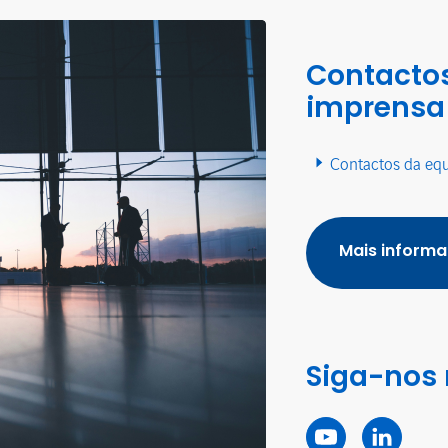
Contactos
imprensa
Contactos da eq
Mais inform
Siga-nos 