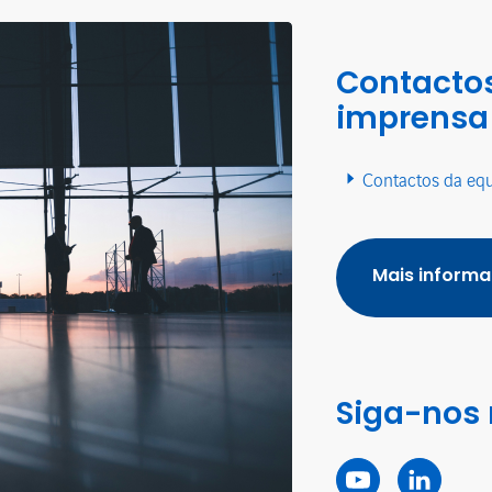
Contactos
imprensa
Contactos da eq
Mais inform
Siga-nos 