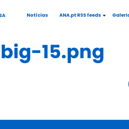
Notícias
ANA.pt RSS feeds
Galeri
SA
ig-15.png