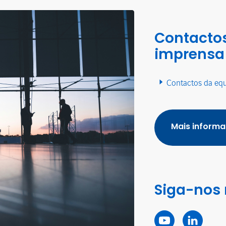
Contactos
imprensa
Contactos da eq
Mais inform
Siga-nos 