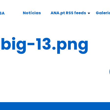
Notícias
ANA.pt RSS feeds
Galeri
SA
ig-13.png