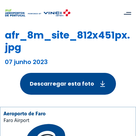
afr_8m_site_812x451px.
jpg
07 junho 2023
Descarregar esta foto