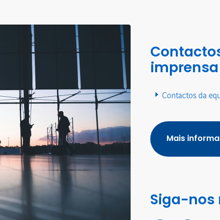
Contactos
imprensa
Contactos da eq
Mais inform
Siga-nos 