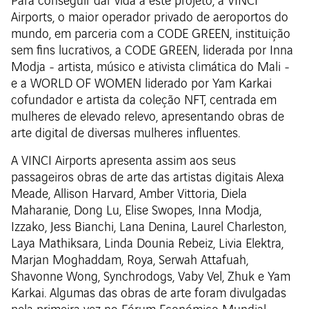
Para conseguir dar vida a este projeto, a VINCI
Airports, o maior operador privado de aeroportos do
mundo, em parceria com a CODE GREEN, instituição
sem fins lucrativos, a CODE GREEN, liderada por Inna
Modja - artista, músico e ativista climática do Mali -
e a WORLD OF WOMEN liderado por Yam Karkai
cofundador e artista da coleção NFT, centrada em
mulheres de elevado relevo, apresentando obras de
arte digital de diversas mulheres influentes.
A VINCI Airports apresenta assim aos seus
passageiros obras de arte das artistas digitais Alexa
Meade, Allison Harvard, Amber Vittoria, Diela
Maharanie, Dong Lu, Elise Swopes, Inna Modja,
Izzako, Jess Bianchi, Lana Denina, Laurel Charleston,
Laya Mathiksara, Linda Dounia Rebeiz, Livia Elektra,
Marjan Moghaddam, Roya, Serwah Attafuah,
Shavonne Wong, Synchrodogs, Vaby Vel, Zhuk e Yam
Karkai. Algumas das obras de arte foram divulgadas