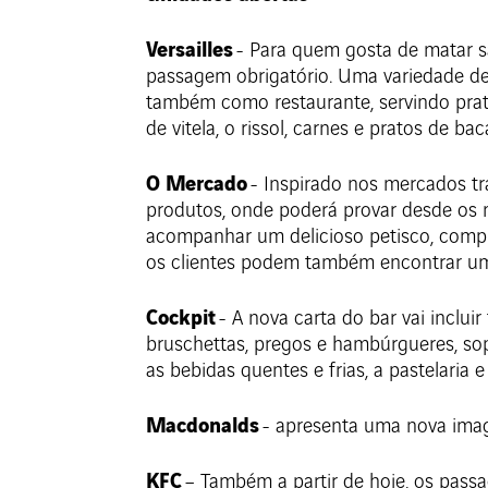
Versailles
- Para quem gosta de matar sa
passagem obrigatório. Uma variedade de b
também como restaurante, servindo prat
de vitela, o rissol, carnes e pratos de b
O Mercado
- Inspirado nos mercados t
produtos, onde poderá provar desde os m
acompanhar um delicioso petisco, compr
os clientes podem também encontrar uma 
Cockpit
- A nova carta do bar vai inclui
bruschettas, pregos e hambúrgueres, sop
as bebidas quentes e frias, a pastelaria 
Macdonalds
- apresenta uma nova imag
KFC
– Também a partir de hoje, os pass