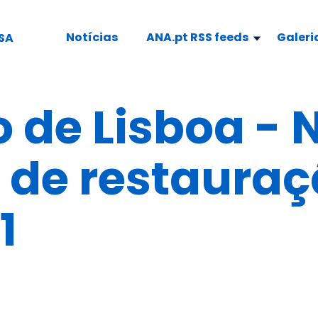
Notícias
ANA.pt RSS feeds
Galeri
SA
 de Lisboa - 
 de restauraç
1