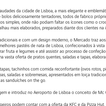
udades da cidade de Lisboa, a mais elegante e emblemáti
olos deliciosamente tentadores, todos de fabrico próprio.
os simples, onde não podiam faltar os ícones como o croq
acalhau mais elaborados, preparados diante dos clientes na
radicionais e com um design moderno, o Mercado traz aos
elhores pastéis de nata de Lisboa, confecionados à vista 
ar fruta e legumes e até assistir ao processo de confeçã
vasta oferta de pratos quentes, saladas e tapas, elabora
r tapas, tachinhos com comida reconfortante (ovos rotos, pic
as, saladas e sobremesas, apresentados em loiça tradicion
e as sanduíches on the go.
em e introduz no Aeroporto de Lisboa o conceito de Mc 
ageiros podem contar com a oferta da KFC e da Pizza Hu