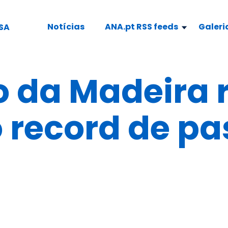
Notícias
ANA.pt RSS feeds
Galeri
SA
 da Madeira 
 record de pa