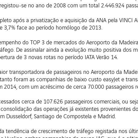
 registou-se no ano de 2008 com um total 2.446.924 passa
pleto após a privatização e aquisição da ANA pela VINCI Ai
e 3,7% face ao período homólogo de 2013.
sempenho do TOP 3 de mercados do Aeroporto da Madeira:
áfego. De assinalar ainda a evolução muito positiva dos 
bertura de 3 novas rotas no período IATA Verão 14.
or transportadora de passageiros no Aeroporto da Madei
anto foram as companhias de baixo custo easyJet e trans
 em 2014, com um acréscimo de cerca 70.000 passageiros r
essados cerca de 107.626 passageiros comerciais, ou sej
consolidação das operações já existentes provenientes d
m Dusseldorf, Santiago de Compostela e Madrid.
a tendência de crescimento de tráfego registada nos últ