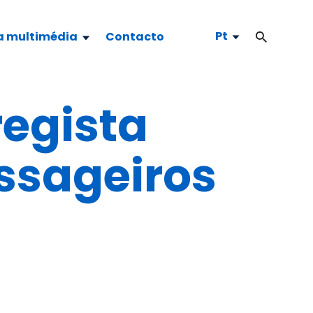
Pt
a multimédia
Contacto
regista
ssageiros