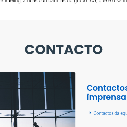
s e Vueling, ambas companhias do grupo IAG, que é o sét
CONTACTO
Contactos
imprensa
Contactos da eq