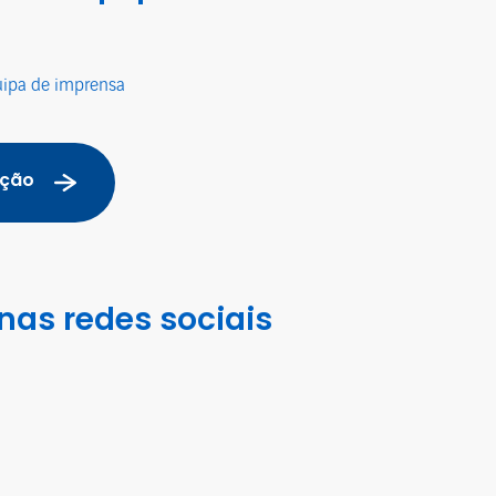
uipa de imprensa
ação
nas redes sociais