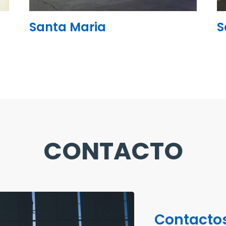
Santa Maria
S
CONTACTO
Contactos